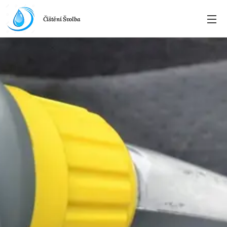
Čištění Švolba